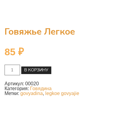
Говяжье Легкое
85
₽
Количество
В КОРЗИНУ
товара
Говяжье
легкое
Артикул:
00020
Категория:
Говядина
Метки:
govyadina
,
legkoe govyajie