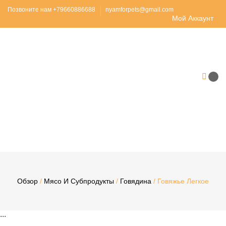
Позвоните нам +79660886688
nyamforpets@gmail.com
Мой Аккаунт
Обзор
/
Мясо И Субпродукты
/
Говядина
/ Говяжье Легкое
...